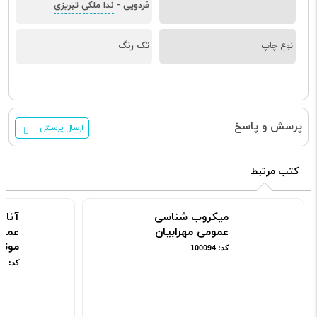
فردویی
ندا ملکی تبریزی
-
تک رنگ
نوع چاپ
پرسش و پاسخ
ارسال پرسش
کتب مرتبط
میکروب شناسی
آنات
عمومی مهرابیان
عمو
موثق
کد: 100094
کد: 101676