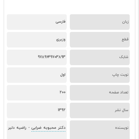
زبان
فارسی
قطع
وزیری
شابک
9789649703893
نوبت چاپ
اول
تعداد صفحه
200
سال نشر
1392
دکتر محبوبه ضرابی
راضیه دلیر
نویسنده
-