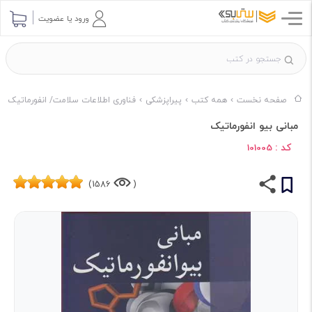
ورود یا عضویت
صفحه نخست
همه کتب
پیراپزشکی
فناوری اطلاعات سلامت/ انفورماتیک
مبانی بیو انفورماتیک
کد :
101005
1586)
(