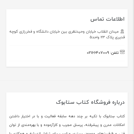
اطلاعات تماس
میدان انقلاب خیابان وحیدنظری بین خیابان دانشگاه و فخررازی کوچه
قدیری پلاک 23 واحد5
تلفن:
02166407009
درباره فروشگاه کتاب ستابوک
کتاب سِتابوک با تکیه بر چند دهه سابقه فعالیت و با در اختیار داشتن
امکانات مدرن و پیشرفته، پرسنل مجرب و کارآزموده و با بهره‌مندی از توان
فنی و ظرفیت‌های موجود، بستری مناسب برای تبادل اندیشه و همکاری با