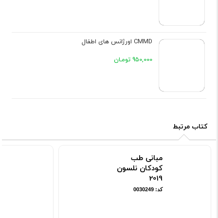
CMMD اورژانس های اطفال
950,000 تومـان
کتاب مرتبط
مبانی طب
ج
کودکان نلسون
پ
2019
ر
کد: 0030249
کد