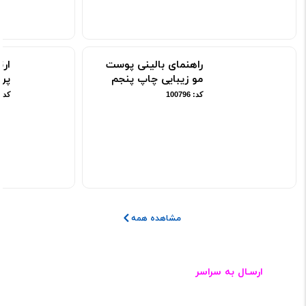
راهنمای بالینی پوست
ار
مو زیبایی چاپ پنجم
پرو
کد: 100796
کد: 00819
مشاهده همه
ارسـال به سراسر