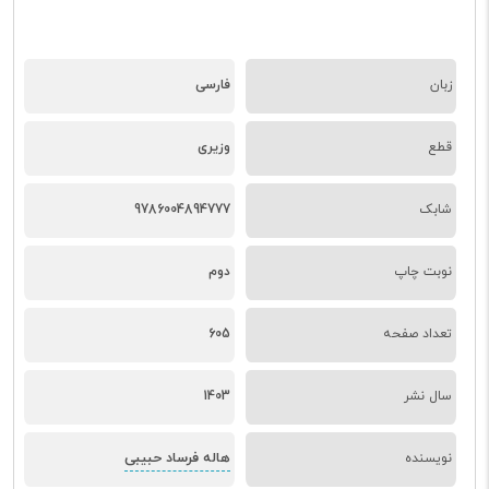
زبان
فارسی
قطع
وزیری
شابک
9786004894777
نوبت چاپ
دوم
تعداد صفحه
605
سال نشر
1403
هاله فرساد حبیبی
نویسنده