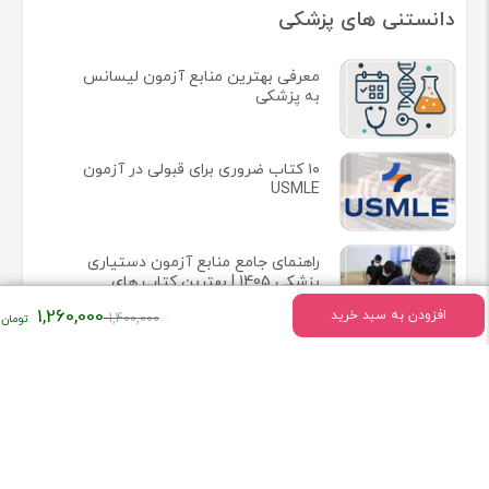
دانستنی های پزشکی
معرفی بهترین منابع آزمون لیسانس
به پزشکی
۱۰ کتاب ضروری برای قبولی در آزمون
USMLE
راهنمای جامع منابع آزمون دستیاری
پزشکی 1405 | بهترین کتاب های
آزمون رزیدنتی 2025
قیمت
1,260,000
افزودن به سبد خرید
1,400,000
اصلی:
۱,۴۰۰,۰۰۰
تومان
بود.
اطلاعات تماس
میدان انقلاب خیابان وحیدنظری بین خیابان دانشگاه و فخررازی کوچه