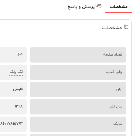
مشخصات
پرسش و پاسخ
مشخصات
تعداد صفحه
1104
تک رنگ
چاپ کتاب
زبان
فارسی
سال نشر
1398
شابک
786007815793