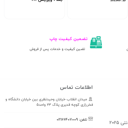
کد: 101369
کد: 105357
تضـمین کیفـیت چاپ
ن
تضـین کیفیت و خدمات پس از فروش
اطلاعات تماس
میدان انقلاب خیابان وحیدنظری بین خیابان دانشگاه و
فخررازی کوچه قدیری پلاک 23 واحد5
تلفن:
02166407009