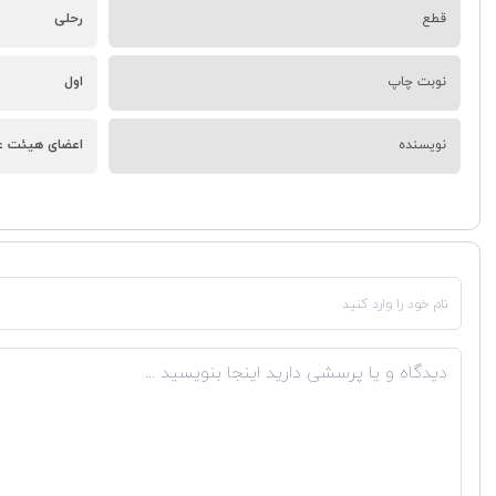
قطع
رحلی
نوبت چاپ
اول
نویسنده
اعضای هیئت ع