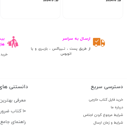
کد: 101476
کد: 101475
ارسـال به سراسر
ها
از طریق پست ، تــیپاکس ، باربــری و یا
اتوبوس
خرید 
دسترسی سریع
دانستنی های
خرید فایل کتاب خارجی
معرفی بهترین
درباره ما
۱۰ کتاب ضروری برای قبولی در آزمون USMLE
شرایط مرجوع کردن اجناس
راهنمای جامع منابع آزمون 
شرایط و زمان ارسال