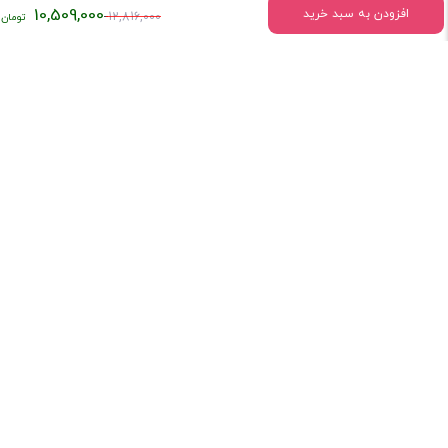
قیمت
10,509,000
افزودن به سبد خرید
12,816,000
اصلی:
اطلاعات تماس
۱۲,۸۱۶,۰۰۰
میدان انقلاب خیابان وحیدنظری بین خیابان دانشگاه و فخررازی کوچه
تومان
قدیری پلاک 23 واحد5
بود.
تلفن:
02166407009
درباره فروشگاه کتاب ستابوک
کتاب سِتابوک با تکیه بر چند دهه سابقه فعالیت و با در اختیار داشتن
امکانات مدرن و پیشرفته، پرسنل مجرب و کارآزموده و با بهره‌مندی از توان
فنی و ظرفیت‌های موجود، بستری مناسب برای تبادل اندیشه و همکاری با