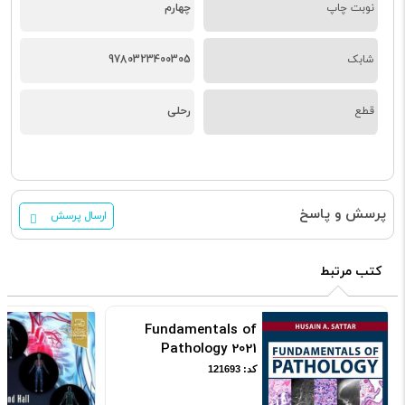
نوبت چاپ
چهارم
شابک
9780323400305
قطع
رحلی
پرسش و پاسخ
ارسال پرسش
کتب مرتبط
Fundamentals of
Pathology 2021
کد: 121693