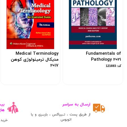
Medical Terminology
Fundamentals of
Pathology 2021
مدیکال ترمینولوژی کوهن
2017
کد: 121693
کد: 102512
ارسـال به سراسر
ها
از طریق پست ، تــیپاکس ، باربــری و یا
اتوبوس
خرید 