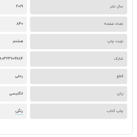
سال نشر
2019
تعداد صفحه
840
نوبت چاپ
هشتم
شابک
80323609784
قطع
رحلی
زبان
انگلیسی
رنگی
چاپ کتاب