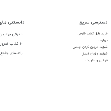
دسترسی سریع
دانستنی های
خرید فایل کتاب خارجی
معرفی بهترین
درباره ما
۱۰ کتاب ضروری برای قبولی در آزمون USMLE
شرایط مرجوع کردن اجناس
راهنمای جامع منابع آزمون 
شرایط و زمان ارسال
قوانین و مقررات
پیگیری سفارشات
تماس با ما
درباره فروشگاه کتاب ستابوک
کتاب سِتابوک با تکیه بر چند دهه سابقه فعالیت و با در اختیار داشتن امکانات مد
موجود، بستری مناسب برای تبادل اندیشه و همکاری با شما سروران گرانقدر را فراهم نمود