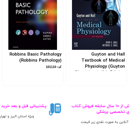
Robbins Basic Pathology
Guyton and Hall
(Robbins Pathology)
Textbook of Medical
Physiology (Guyton
کد: 101110
Physiology) 14th Edicion
کد: 105668
بیش از ۱۰ سال سابقه فروش کتاب‌
پشتیبانی قبل و بعد خرید
ی تخصصی پزشکی
ویژه استان البرز و تهرا
آنلاین به صورت نقدی زیر قیمت