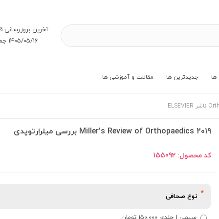
آخرین بروز‌رسانی ق
1405/05/16 جمعه
ها
جدیدترین ها
مقالات و آموزشی ها
Miller's Review of Orthopaedics 2019 بررسی میلرارتوپدی
کد محصول:
155092
نوع صحافی
سیمی 1 جلدی 150,000 تومان