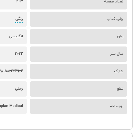
تعداد صفحه
403
رنگی
چاپ کتاب
زبان
انگلیسی
سال نشر
2022
شابک
781506272962
قطع
رحلی
نویسنده
aplan Medical