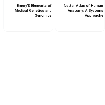
Emery'S Elements of
Netter Atlas of Human
Medical Genetics and
Anatomy: A Systems
Genomics
Approache
کد: 144100
کد: 121914
تضـمین کیفـیت چاپ
ن
تضـین کیفیت و خدمات پس از فروش
اطلاعات تماس
میدان انقلاب خیابان وحیدنظری بین خیابان دانشگاه و
فخررازی کوچه قدیری پلاک 23 واحد5