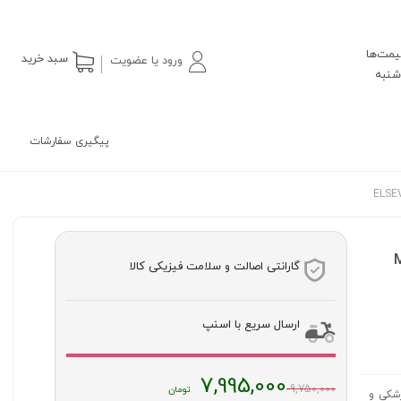
یمت‌ها
سبد خرید
ورود یا عضویت
پیگیری سفارشات
M
گارانتی اصالت و سلامت فیزیکی کالا
ارسال سریع با اسنپ
قیمت
7,995,000
9,750,000
زشکی و