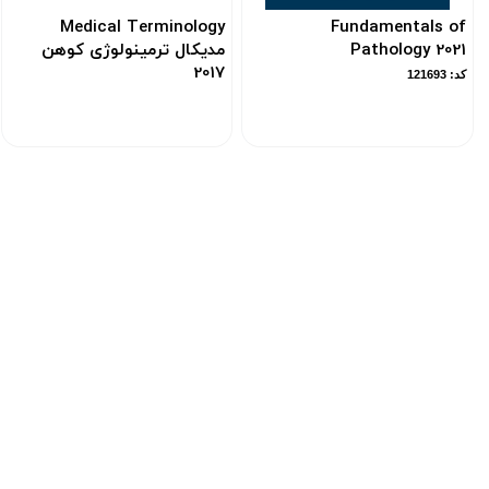
Medical Terminology
Fundamentals of
Pathology 2021
مدیکال ترمینولوژی کوهن
2017
کد: 121693
کد: 102512
ارسـال به سراسر
ها
از طریق پست ، تــیپاکس ، باربــری و یا
اتوبوس
خرید 
دسترسی سریع
دانستنی های
خرید فایل کتاب خارجی
معرفی بهترین
درباره ما