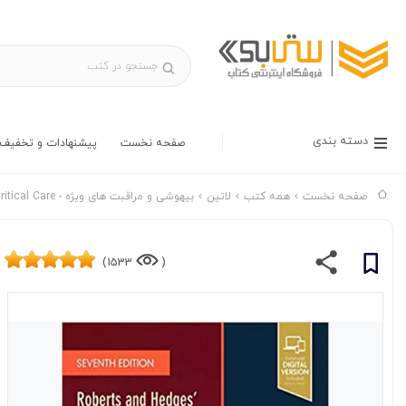
دسته بندی
صفحه نخست
پیشنهادات و تخفیف 
صفحه نخست
همه کتب
لاتین
بیهوشی و مراقبت های ویژه - Anesthesia & Critical Care
1533)
(