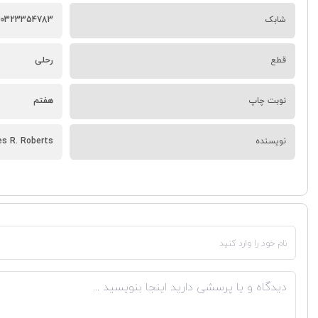
شابک
80323354783
قطع
رحلی
نوبت چاپ
هفتم
نویسنده
s R. Roberts