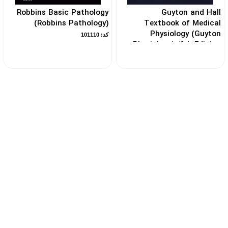
Robbins Basic Pathology
Guyton and Hall
(Robbins Pathology)
Textbook of Medical
Physiology (Guyton
کد: 101110
Physiology) 14th Edicion
کد: 105668
بیش از ۱۰ سال سابقه فروش کتاب‌
پشتیبانی قبل و بعد خرید
ی تخصصی پزشکی
ویژه استان البرز و تهرا
آنلاین به صورت نقدی زیر قیمت
 پزشکی
 منابع آزمون لیسانس به پزشکی