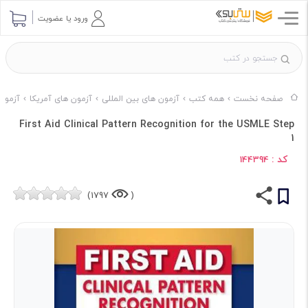
ورود یا عضویت
صفحه نخست
همه کتب
آزمون های بین المللی
آزمون های آمریکا
آزمون های
First Aid Clinical Pattern Recognition for the USMLE Step
1
کد :
144394
1797)
(