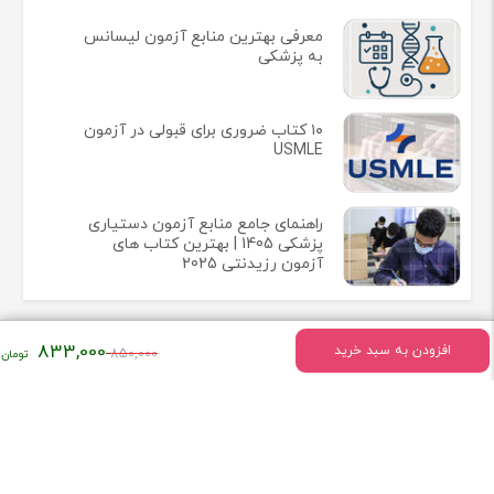
معرفی بهترین منابع آزمون لیسانس
به پزشکی
۱۰ کتاب ضروری برای قبولی در آزمون
USMLE
راهنمای جامع منابع آزمون دستیاری
پزشکی 1405 | بهترین کتاب های
آزمون رزیدنتی 2025
قیمت
833,000
افزودن به سبد خرید
850,000
اصلی:
اطلاعات تماس
۸۵۰,۰۰۰
تومان
میدان انقلاب خیابان وحیدنظری بین خیابان دانشگاه و فخررازی کوچه
بود.
قدیری پلاک 23 واحد5