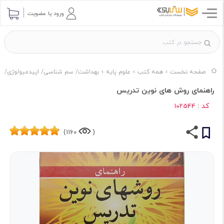
ورود یا عضویت
صفحه نخست
همه کتب
علوم پایه
بهداشت/ سم شناسی/ اپیدمیولوژی/ آم
راهنمای روش های نوین تدریس
کد :
102544
1160)
(