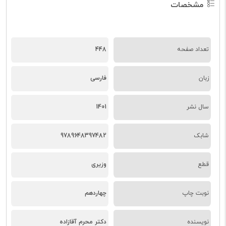
مشخصات
تعداد صفحه
448
زبان
فارسی
سال نشر
1401
شابک
9789648397482
قطع
وزیری
نوبت چاپ
چهاردهم
نویسنده
دکتر محرم آقازاده