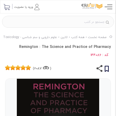
ورود یا عضویت
صفحه نخست
همه کتب
لاتین
علوم دارویی و سم شناسی - Pharmacology & Toxicology
Remington : The Science and Practice of Pharmacy
کد :
144086
2087)
(