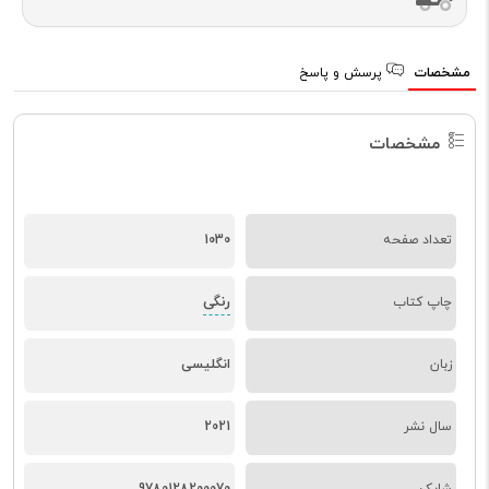
مشخصات
پرسش و پاسخ
مشخصات
تعداد صفحه
1030
رنگی
چاپ کتاب
زبان
انگلیسی
سال نشر
2021
شابک
9780128200070