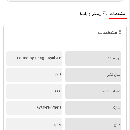
مشخصات
پرسش و پاسخ
مشخصات
Edited by Hong
Ryul Jin
نویسنده
-
سال نشر
2016
تعداد صفحه
444
شابک
9781626231436
قطع
رحلی