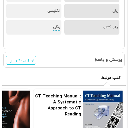
زبان
انگلیسی
رنگی
چاپ کتاب
پرسش و پاسخ
ارسال پرسش
کتب مرتبط
CT Teaching Manual :
A Systematic
Approach to CT
Reading
کد: 104257