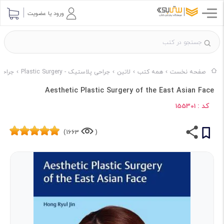
ورود یا عضویت
صفحه نخست
همه کتب
لاتین
جراحی پلاستیک - Plastic Surgery
جراحی پلاستیک
Aesthetic Plastic Surgery of the East Asian Face
کد :
155301
1663)
(