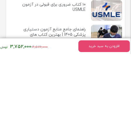
۱۰ کتاب ضروری برای قبولی در آزمون
USMLE
راهنمای جامع منابع آزمون دستیاری
پزشکی 1405 | بهترین کتاب های
آزمون رزیدنتی 2025
قیمت
3,752,000
افزودن به سبد خرید
4,576,000
اصلی:
۴,۵۷۶,۰۰۰
تومان
اطلاعات تماس
بود.
میدان انقلاب خیابان وحیدنظری بین خیابان دانشگاه و فخررازی کوچه
قدیری پلاک 23 واحد5
تلفن:
02166407009