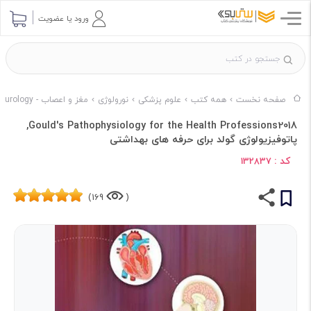
ورود یا عضویت
صفحه نخست
همه کتب
علوم پزشکی
نورولوژی
مغز و اعصاب - Neurology
Gould's Pathophysiology for the Health Professions2018,
پاتوفیزیولوژی گولد برای حرفه های بهداشتی
کد :
132837
169)
(