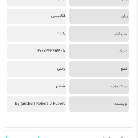
زبان
انگلیسی
سال نشر
2018
شابک
9780323414425
قطع
رحلی
نوبت چاپ
ششم
نویسنده
By (author) Robert J Hubert