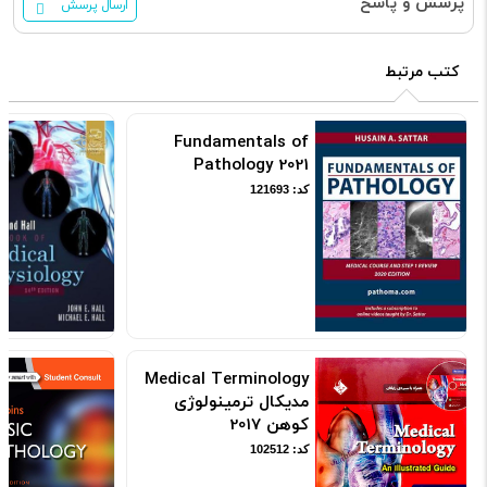
پرسش و پاسخ
ارسال پرسش
کتب مرتبط
Fundamentals of
Pathology 2021
کد: 121693
Medical Terminology
مدیکال ترمینولوژی
کوهن 2017
کد: 102512