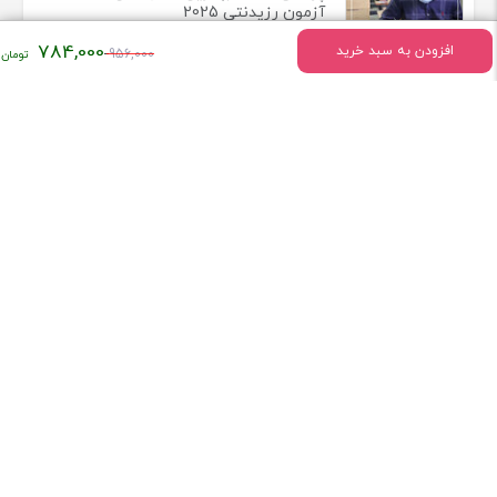
آزمون رزیدنتی 2025
قیمت
784,000
افزودن به سبد خرید
956,000
اصلی:
۹۵۶,۰۰۰
تومان
اطلاعات تماس
بود.
میدان انقلاب خیابان وحیدنظری بین خیابان دانشگاه و فخررازی کوچه
قدیری پلاک 23 واحد5
تلفن:
02166407009
درباره فروشگاه کتاب ستابوک