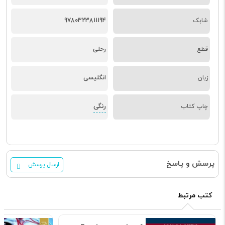
شابک
9780323811194
قطع
رحلی
زبان
انگلیسی
رنگی
چاپ کتاب
پرسش و پاسخ
ارسال پرسش
کتب مرتبط