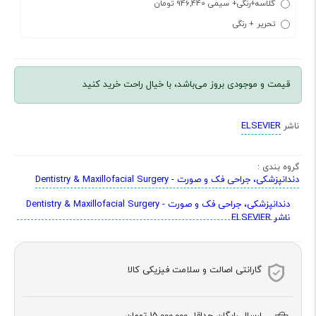
گلاسه+رنگی+ سیمی 946,440 تومان
تحریر + رنگی
قیمت و موجودی بروز می‌باشد، با خیال راحت خرید کنید
ELSEVIER
ناشر
گروه بندی :
دندانپزشکی، جراحی فک و صورت - Dentistry & Maxillofacial Surgery
دندانپزشکی، جراحی فک و صورت - Dentistry & Maxillofacial Surgery
ناشر ELSEVIER
گارانتی اصالت و سلامت فیزیکی کالا
ارسال رایگان حداقل
15,000,000 تومان