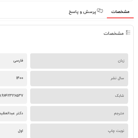
مشخصات
پرسش و پاسخ
مشخصات
زبان
فارسی
سال نشر
1400
شابک
89642326537
مترجم
دکتر عبدالعظیم
نوبت چاپ
اول