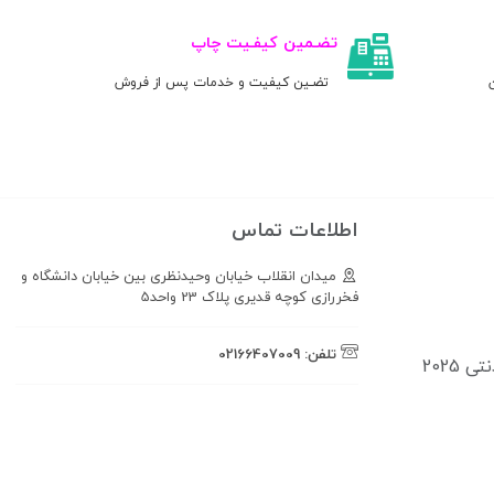
تضـمین کیفـیت چاپ
ن
تضـین کیفیت و خدمات پس از فروش
اطلاعات تماس
میدان انقلاب خیابان وحیدنظری بین خیابان دانشگاه و
فخررازی کوچه قدیری پلاک 23 واحد5
تلفن:
02166407009