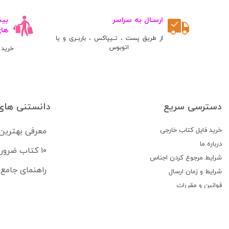
ارسـال به سراسر
ها
از طریق پست ، تــیپاکس ، باربــری و یا
اتوبوس
خرید 
دسترسی سریع
دانستنی های
خرید فایل کتاب خارجی
معرفی بهترین
درباره ما
۱۰ کتاب ضروری برای قبولی در آزمون USMLE
شرایط مرجوع کردن اجناس
راهنمای جامع منابع آزمون 
شرایط و زمان ارسال
قوانین و مقررات
پیگیری سفارشات
تماس با ما