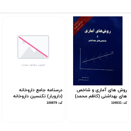
روش های آماری و شاخص
درسنامه جامع داروخانه
های بهداشتی (کاظم محمد)
(دارویار) تکنسین داروخانه
کد: 104531
کد: 100879