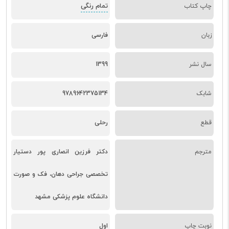
تمام رنگی
چاپ کتاب
زبان
فارسی
سال نشر
1399
شابک
9789642375134
قطع
رحلی
مترجم
دکتر فرزین انصاری پور دستیار
تخصصی جراحی دهان، فک و صورت
دانشگاه علوم پزشکی مشهد
نوبت چاپ
اول