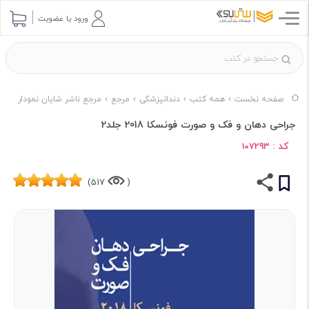
ورود یا عضویت
صفحه نخست
همه کتب
دندانپزشکی
مرجع
مرجع ناشر شایان نمودار
جراحی دهان و فک و صورت فونسکا 2018 جلد2
کد :
107293
517)
(