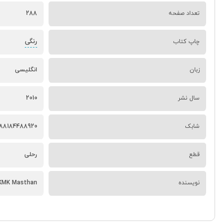
تعداد صفحه
288
رنگی
چاپ کتاب
زبان
انگلیسی
سال نشر
2010
شابک
88184488920
قطع
رحلی
نویسنده
 KMK Masthan