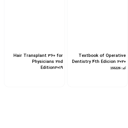
Hair Transplant 360 for
Textbook of Operative
Physicians 2nd
Dentistry 4th Edicion 2020
Edition2019
کد: 155226
کد: 120276
تضـمین کیفـیت چاپ
ن
تضـین کیفیت و خدمات پس از فروش