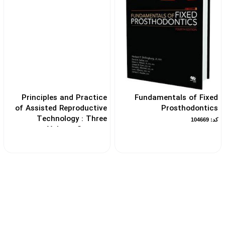
Principles and Practice
Fundamentals of Fixed
of Assisted Reproductive
Prosthodontics
Technology : Three
کد: 104669
Volume Set 2018
کد: 104207
بیش از ۱۰ سال سابقه فروش کتاب‌
پشتیبانی قبل و بعد خرید
ی تخصصی پزشکی
ویژه استان البرز و تهرا
آنلاین به صورت نقدی زیر قیمت