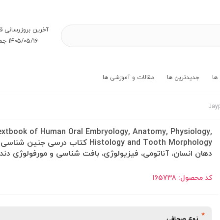
آخرین بروز‌رسانی ق
1405/05/16 جمعه
ها
جدیدترین ها
مقالات و آموزشی ها
xtbook of Human Oral Embryology, Anatomy, Physiology,
Histology and Tooth Morphology کتاب درسی جنین شناسی
دهان انسان، آناتومی، فیزیولوژی، بافت شناسی و مورفولوژی دند
کد محصول:
165738
نوع صحافی