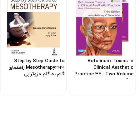
Step by Step Guide to
Botulinum Toxins in
Clinical Aesthetic
Mesotherapy2020 راهنمای
Practice 3E : Two Volume
گام به گام مزوتراپی
Set
کد: 120610
کد: 103897
ارسـال به سراسر
ها
از طریق پست ، تــیپاکس ، باربــری و یا
اتوبوس
خرید 