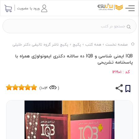
ورود یا عضویت
صفحه نخست
همه کتب
پکیج
پکیج ناشر گروه تالیفی دکتر خلیلی
IQB ایمنی شناسی و IQB ده سالانه دکتری ایمونولوژی همراه با
پاسخنامه تشریحی
کد :
121901
1014)
(