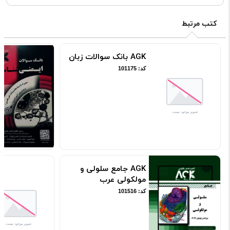
کتب مرتبط
AGK بانک سوالات زبان
کد: 101175
AGK جامع سلولی و
مولکولی عرب
کد: 101516