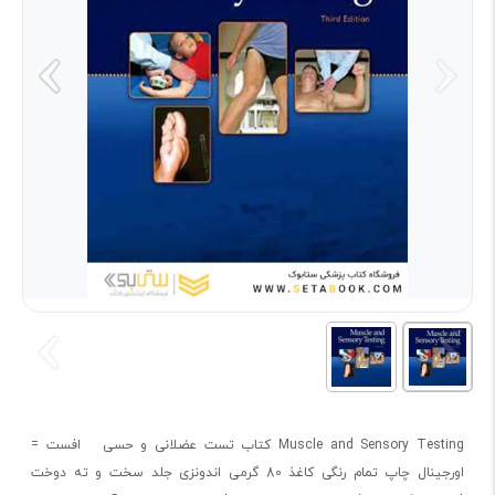
Muscle and Sensory Testing کتاب تست عضلانی و حسی افست =
اورجینال چاپ تمام رنگی کاغذ 80 گرمی اندونزی جلد سخت و ته دوخت