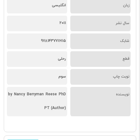
زبان
انگلیسی
سال نشر
2011
شابک
9781437716115
قطع
رحلی
نوبت چاپ
سوم
نویسنده
by Nancy Berryman Reese PhD
PT (Author)