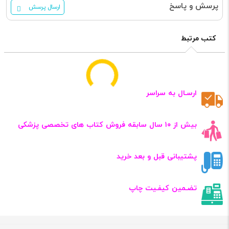
پرسش و پاسخ
ارسال پرسش
کتب مرتبط
Fundamentals of
Pathology 2021
کد: 121693
Medical Terminology
مدیکال ترمینولوژی
کوهن 2017
کد: 102512