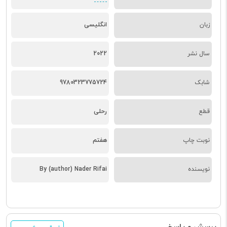
زبان
انگلیسی
سال نشر
2022
شابک
9780323775724
قطع
رحلی
نوبت چاپ
هفتم
نویسنده
By (author) Nader Rifai
پرسش و پاسخ