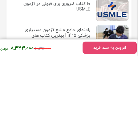
۱۰ کتاب ضروری برای قبولی در آزمون
USMLE
راهنمای جامع منابع آزمون دستیاری
پزشکی 1405 | بهترین کتاب های
آزمون رزیدنتی 2025
قیمت
8,443,000
افزودن به سبد خرید
10,296,000
اصلی:
۱۰,۲۹۶,۰۰۰
تومان
اطلاعات تماس
بود.
میدان انقلاب خیابان وحیدنظری بین خیابان دانشگاه و فخررازی کوچه
قدیری پلاک 23 واحد5
تلفن:
02166407009