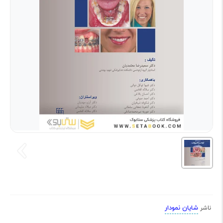
شایان نمودار
ناشر