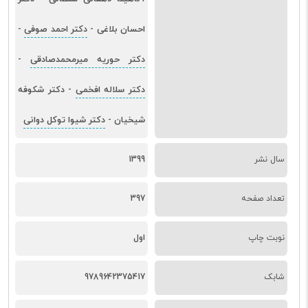
احسان بلاغی
دکتر احمد صوفی
-
-
دکتر حوریه میرمحمدصادقی
-
دکتر سلاله افخمی
دکتر شکوفه
-
شیخیان
دکتر شیوا توکل دوانی
-
سال نشر
1399
تعداد صفحه
397
نوبت چاپ
اول
شابک
9789642375417