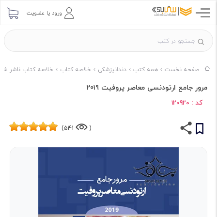
ورود یا عضویت
صفحه نخست
همه کتب
دندانپزشکی
خلاصه کتاب
خلاصه کتاب ناشر شایا
مرور جامع ارتودنسی معاصر پروفیت 2019
کد :
120920
541)
(