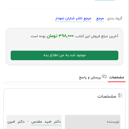
مرجع
مرجع ناشر شایان نمودار
گروه بندی :
398,000 تومان
آخرین مبلغ فروش این کتاب،
بوده است
موجود شد به من اطلاع بده
مشخصات
پرسش و پاسخ
مشخصات
دکتر امید مقدس
دکتر امین
نویسنده
-