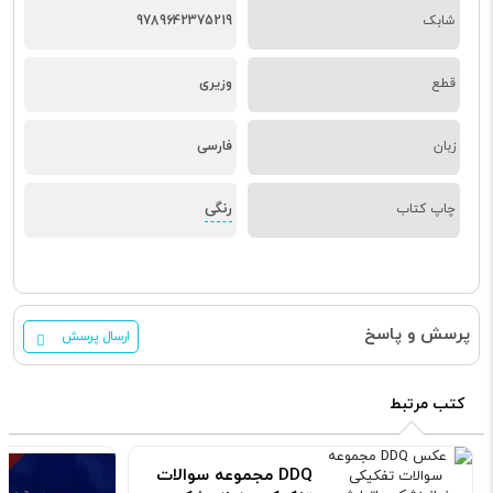
شابک
9789642375219
قطع
وزیری
زبان
فارسی
رنگی
چاپ کتاب
پرسش و پاسخ
ارسال پرسش
کتب مرتبط
DDQ مجموعه سوالات