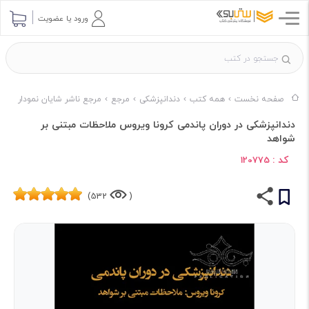
ورود یا عضویت
صفحه نخست
همه کتب
دندانپزشکی
مرجع
مرجع ناشر شایان نمودار
دندانپزشکی در دوران پاندمی کرونا ویروس ملاحظات مبتنی بر
شواهد
کد :
120775
532)
(