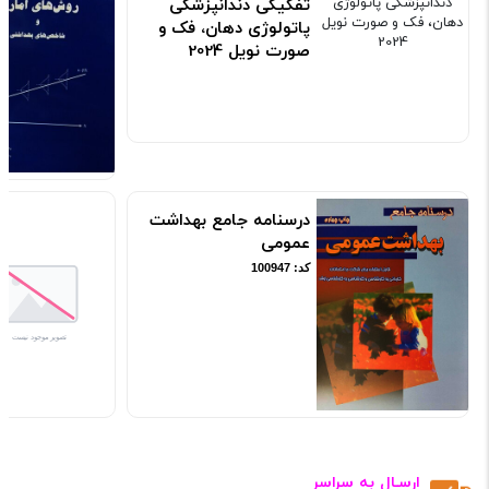
تفکیکی دندانپزشکی
پاتولوژی دهان، فک و
صورت نویل 2024
کد: 190760
درسنامه جامع بهداشت
عمومی
کد: 100947
ارسـال به سراسر