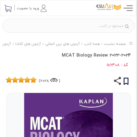
ورود یا عضویت
صفحه نخست
همه کتب
آزمون های بین المللی
آزمون های کانادا
آزمون های کان
MCAT Biology Review 2023-2024
کد :
186308
2028)
(