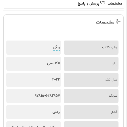
مشخصات
پرسش و پاسخ
مشخصات
رنگی
چاپ کتاب
زبان
انگلیسی
سال نشر
2022
شابک
9781506282954
قطع
رحلی