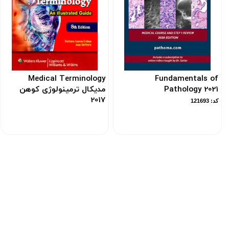
Medical Terminology
Fundamentals of
Pathology 2021
مدیکال ترمینولوژی کوهن
2017
کد: 121693
کد: 102512
ارسـال به سراسر
ها
از طریق پست ، تــیپاکس ، باربــری و یا
اتوبوس
خرید 