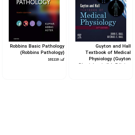
Robbins Basic Pathology
Guyton and Hall
(Robbins Pathology)
Textbook of Medical
Physiology (Guyton
کد: 101110
Physiology) 14th Edicion
کد: 105668
بیش از ۱۰ سال سابقه فروش کتاب‌
پشتیبانی قبل و بعد خرید
ی تخصصی پزشکی
ویژه استان البرز و تهرا
آنلاین به صورت نقدی زیر قیمت