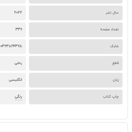
سال نشر
2022
تعداد صفحه
336
شابک
80323824378
قطع
رحلی
زبان
انگلیسی
رنگی
چاپ کتاب