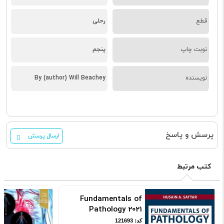
قطع
رحلی
نوبت چاپ
پنجم
نویسنده
By (author) Will Beachey
پرسش و پاسخ
ارسال پرسش
کتب مرتبط
Fundamentals of
Pathology 2021
کد: 121693