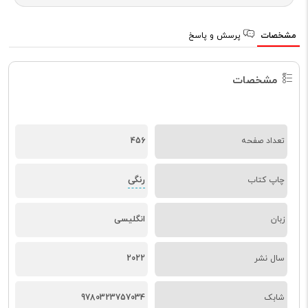
مشخصات
پرسش و پاسخ
مشخصات
تعداد صفحه
456
رنگی
چاپ کتاب
زبان
انگلیسی
سال نشر
2022
شابک
9780323757034