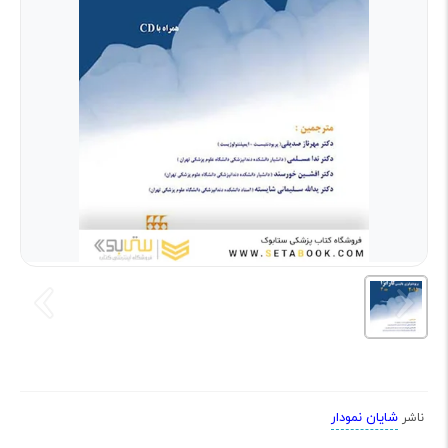
شایان نمودار
ناشر