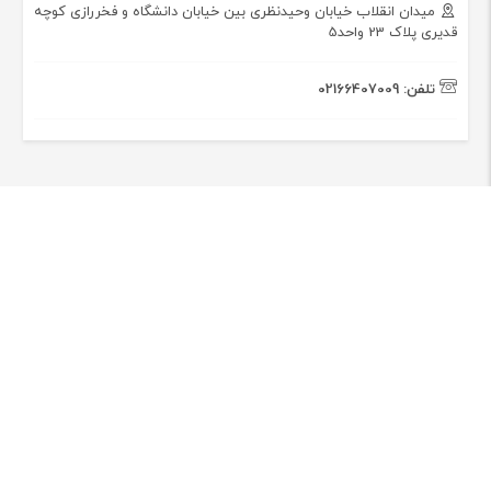
میدان انقلاب خیابان وحیدنظری بین خیابان دانشگاه و فخررازی کوچه
قدیری پلاک 23 واحد5
تلفن:
02166407009
درباره فروشگاه کتاب ستابوک
کتاب سِتابوک با تکیه بر چند دهه سابقه فعالیت و با در اختیار داشتن
امکانات مدرن و پیشرفته، پرسنل مجرب و کارآزموده و با بهره‌مندی از توان
فنی و ظرفیت‌های موجود، بستری مناسب برای تبادل اندیشه و همکاری با
شما سروران گرانقدر را فراهم نموده و ...
[ادامه]