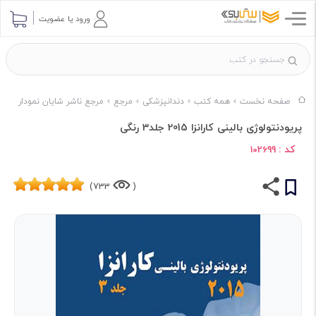
ورود یا عضویت
صفحه نخست
همه کتب
دندانپزشکی
مرجع
مرجع ناشر شایان نمودار
پریودنتولوژی بالینی کارانزا 2015 جلد3 رنگی
کد :
102699
733)
(