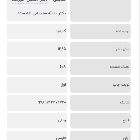
دکتر یدالله سلیمانی شایسته
کارانزا
نویسنده
سال نشر
1395
تعداد صفحه
608
نوبت چاپ
اول
شابک
9789642372720
قطع
رحلی
زبان
فارسی