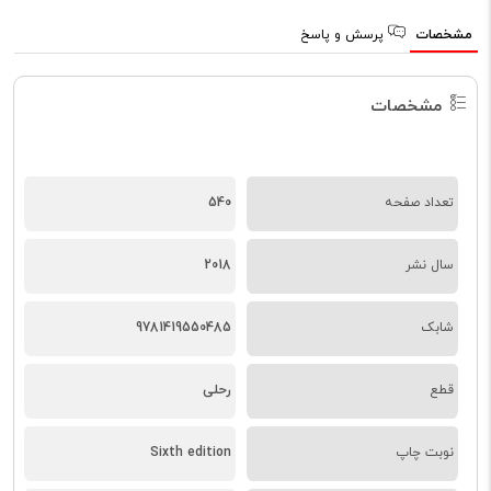
مشخصات
پرسش و پاسخ
مشخصات
تعداد صفحه
540
سال نشر
2018
شابک
9781419550485
قطع
رحلی
نوبت چاپ
Sixth edition