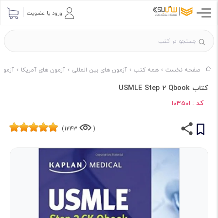
ورود یا عضویت
صفحه نخست
همه کتب
آزمون های بین المللی
آزمون های آمریکا
آزمون های 
کتاب USMLE Step 2 Qbook
کد :
103501
1243)
(