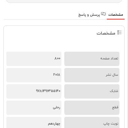
مشخصات
پرسش و پاسخ
مشخصات
تعداد صفحه
800
سال نشر
2018
شابک
9781496355140
قطع
رحلی
نوبت چاپ
چهاردهم