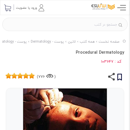
ورود یا عضویت
صفحه نخست
همه کتب
لاتین
پوست - Dermatology
پوست - Dermatology ناشر ELSEVIER
Procedural Dermatology
کد :
103647
776)
(