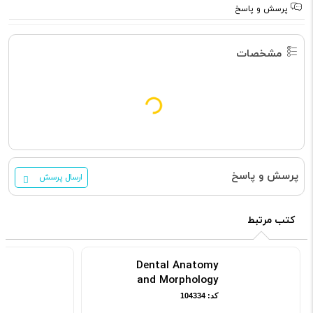
مشخصات
پرسش و پاسخ
مشخصات
نویسنده
Hiram G. Bezerra,Edited by
Guilherme F. Attizzani,Edited by
Marco A. Costa
سال نشر
2017
تعداد صفحه
204
نوبت چاپ
1