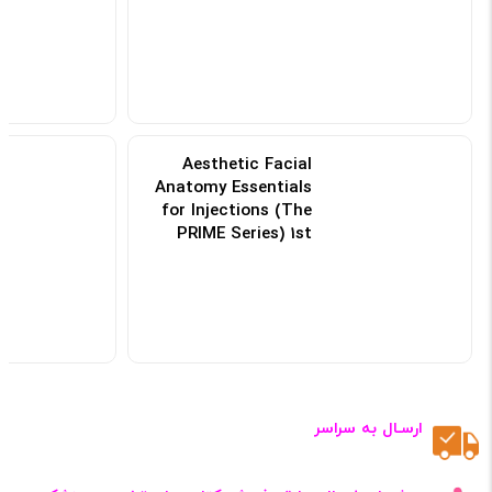
شابک
9781498714563
قطع
رحلی
پرسش و پاسخ
ارسال پرسش
کتب مرتبط
Dental Anatomy
and Morphology
کد: 104334