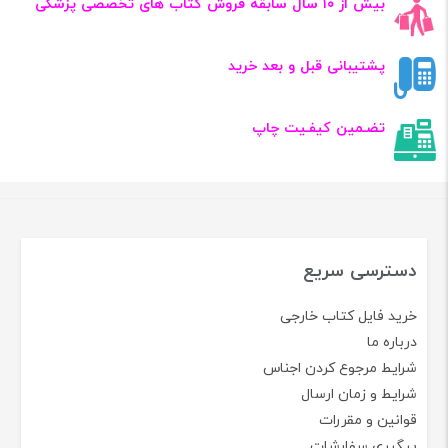
Aesthetic Facial
Anatomy Essentials
for Injections (The
PRIME Series) 1st
Edition
کد: 108035
ارسـال به سراسر
بیش از ۱۰ سال سابقه فروش کتاب‌ های تخصصی پزشکی