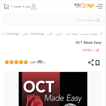
ورود یا عضویت
صفحه نخست
همه کتب
لاتین
قلب - Cardiology
قلب - Cardiology ناشر Taylor- Francis Inc
OCT Made Easy
کد :
103820
813)
(