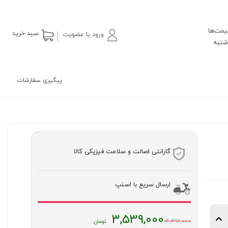
یمت‌ها
سبد خرید
ورود یا عضویت
پیگیری سفارشات
گارانتی اصالت و سلامت فیزیکی کالا
ارسال سریع با اسنپ
قیمت
3,539,000
4,316,000