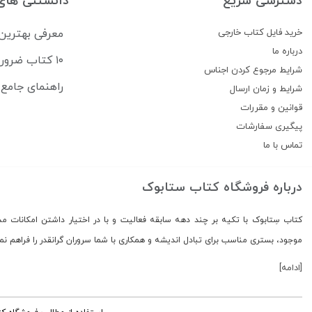
دسترسی سریع
دانستنی های
خرید فایل کتاب خارجی
معرفی بهترین
درباره ما
۱۰ کتاب ضروری برای قبولی در آزمون USMLE
شرایط مرجوع کردن اجناس
راهنمای جامع منابع آزمون 
شرایط و زمان ارسال
قوانین و مقررات
پیگیری سفارشات
تماس با ما
درباره فروشگاه کتاب ستابوک
کتاب سِتابوک با تکیه بر چند دهه سابقه فعالیت و با در اختیار داشتن امکانات مد
موجود، بستری مناسب برای تبادل اندیشه و همکاری با شما سروران گرانقدر را فراهم نمود
[ادامه]