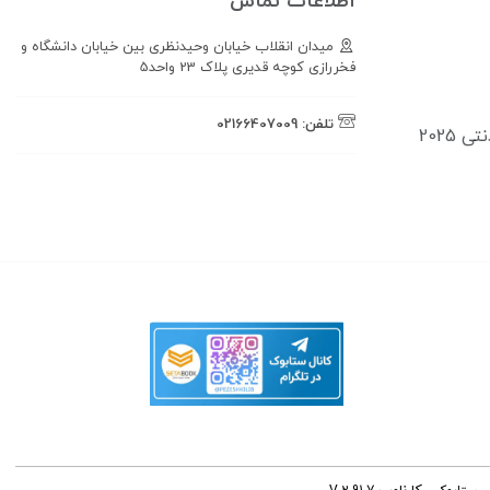
اطلاعات تماس
میدان انقلاب خیابان وحیدنظری بین خیابان دانشگاه و
فخررازی کوچه قدیری پلاک 23 واحد5
تلفن:
02166407009