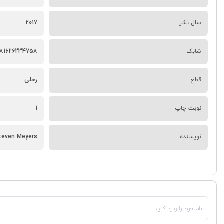
سال نشر
2017
شابک
81626234758
قطع
رحلی
نوبت چاپ
1
نویسنده
teven Meyers