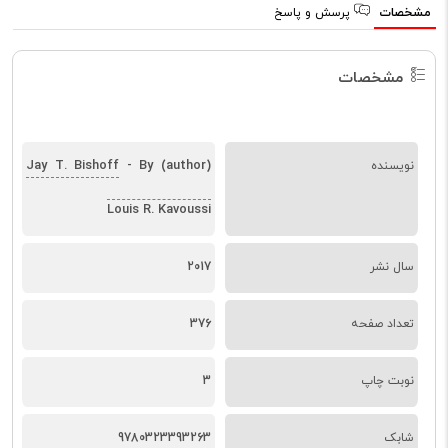
مشخصات
پرسش و پاسخ
مشخصات
Jay T. Bishoff
By (author)
نویسنده
-
Louis R. Kavoussi
سال نشر
2017
تعداد صفحه
376
نوبت چاپ
3
شابک
9780323393263