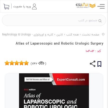
ورود یا عضویت
صفحه نخست
همه کتب
لاتین
کلیه و اورولوژی - Nephrology & Urology
Atlas of Laparoscopic and Robotic Urologic Surgery
کد :
104012
742)
(