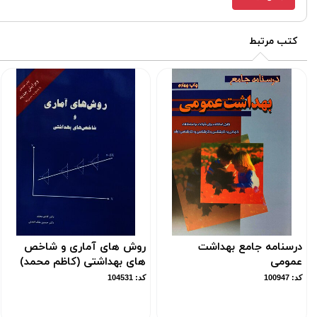
کتب مرتبط
درسنامه جامع بهداشت
روش های آماری و شاخص
عمومی
های بهداشتی (کاظم محمد)
کد: 100947
کد: 104531