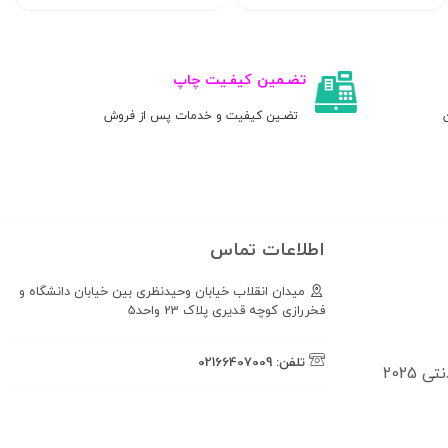
تضـمین کیفـیت چاپ
ن
تضـین کیفیت و خدمات پس از فروش
اطلاعات تماس
میدان انقلاب خیابان وحیدنظری بین خیابان دانشگاه و
فخررازی کوچه قدیری پلاک 23 واحد5
تلفن:
02166407009