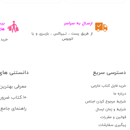
ارسـال به سراسر
ها
از طریق پست ، تــیپاکس ، باربــری و یا
اتوبوس
خرید 
دسترسی سریع
دانستنی های
خرید فایل کتاب خارجی
معرفی بهترین
درباره ما
۱۰ کتاب ضروری برای قبولی در آزمون USMLE
شرایط مرجوع کردن اجناس
راهنمای جامع منابع آزمون 
شرایط و زمان ارسال
قوانین و مقررات
پیگیری سفارشات