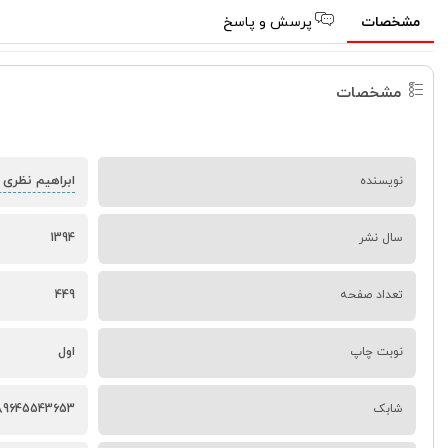
مشخصات
پرسش و پاسخ
مشخصات
ابراهیم نظری 
نویسنده
سال نشر
1394
تعداد صفحه
449
نوبت چاپ
اول
شابک
89645543653