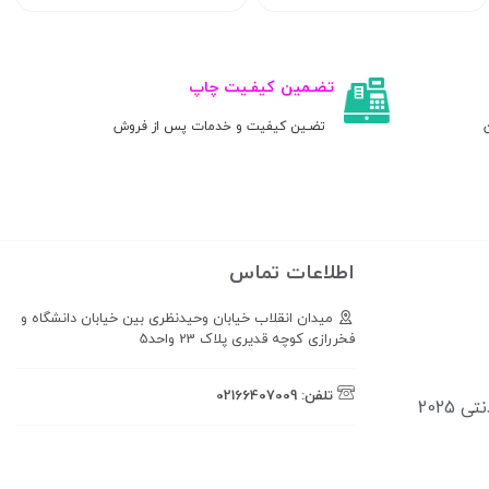
تضـمین کیفـیت چاپ
ن
تضـین کیفیت و خدمات پس از فروش
اطلاعات تماس
میدان انقلاب خیابان وحیدنظری بین خیابان دانشگاه و
فخررازی کوچه قدیری پلاک 23 واحد5
تلفن:
02166407009