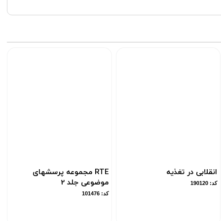
انقلابی در تغذیه
RTE مجموعه پرسشهای
موضوعی جلد 2
کد: 190120
کد: 101476