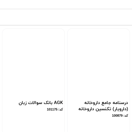
درسنامه جامع داروخانه
AGK بانک سوالات زبان
(دارویار) تکنسین داروخانه
کد: 101175
کد: 100879