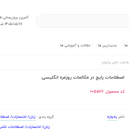
آخرین بروز‌رسانی ق
1405/05/17 شنبه
ها
جدیدترین ها
مقالات و آموزشی ها
احات ناشر یادواره
اصطلاحات رایج در مکالمات روزمره انگلیسی
کد محصول:
105526
یادواره
زبان/ اختصارات/ اصطلا
ناشر
گروه بندی :
زبان/ اختصارات/ اصطلاحات ناشر