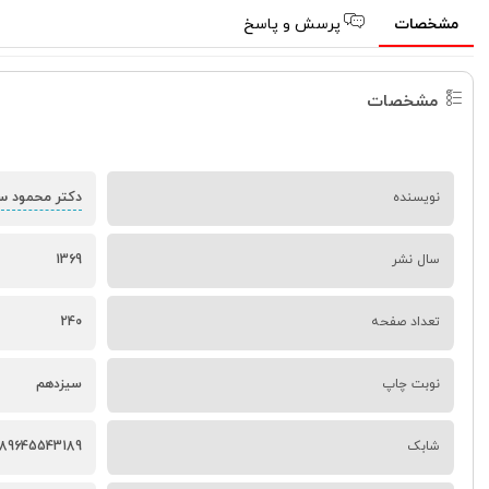
مشخصات
پرسش و پاسخ
مشخصات
دکتر محمود س
نویسنده
سال نشر
1369
تعداد صفحه
240
نوبت چاپ
سیزدهم
شابک
89645543189