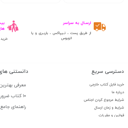
ارسـال به سراسر
ها
از طریق پست ، تــیپاکس ، باربــری و یا
اتوبوس
خرید 
دسترسی سریع
دانستنی های
خرید فایل کتاب خارجی
معرفی بهترین
درباره ما
۱۰ کتاب ضروری برای قبولی در آزمون USMLE
شرایط مرجوع کردن اجناس
راهنمای جامع منابع آزمون 
شرایط و زمان ارسال
قوانین و مقررات
پیگیری سفارشات