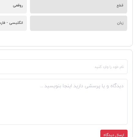
قطع
روقعی
زبان
انگلیسی - فار
ارسال دیدگاه