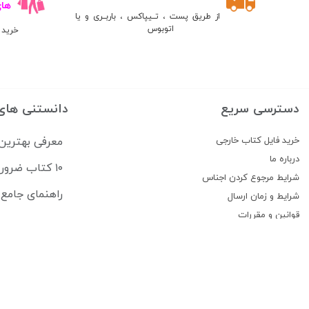
ها
از طریق پست ، تــیپاکس ، باربــری و یا
اتوبوس
خرید 
دسترسی سریع
دانستنی های
خرید فایل کتاب خارجی
معرفی بهترین
درباره ما
۱۰ کتاب ضروری برای قبولی در آزمون USMLE
شرایط مرجوع کردن اجناس
راهنمای جامع منابع آزمون 
شرایط و زمان ارسال
قوانین و مقررات
پیگیری سفارشات
تماس با ما
درباره فروشگاه کتاب ستابوک