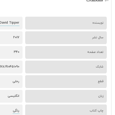
مشخصات
David Tipper
نویسنده
سال نشر
2017
تعداد صفحه
340
شابک
9781910451090
قطع
رحلی
زبان
انگلیسی
رنگی
چاپ کتاب