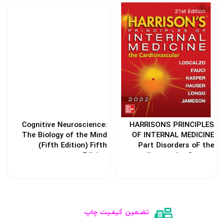
Cognitive Neuroscience:
HARRISONS PRINCIPLES
The Biology of the Mind
OF INTERNAL MEDICINE
(Fifth Edition) Fifth
Part Disorders oF the
Edition
cardiovascular System
کد: 186318
کد: 105771
تضـمین کیفـیت چاپ