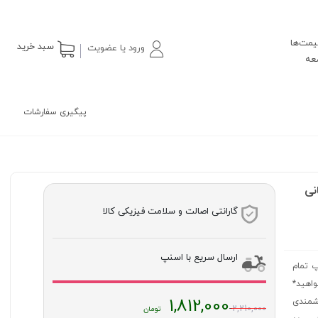
یمت‌ها
سبد خرید
ورود یا عضویت
پیگیری سفارشات
گارانتی اصالت و سلامت فیزیکی کالا
ارسال سریع با اسنپ
ل چاپ تمام
خواهید*
قیمت
1,812,000
 کمک ارزشمندی
2,210,000