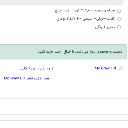
سیاه و سفید 442,000 تومان کسر مبلغ
گلاسه+رنگی+ سیمی 2,187,900 تومان
تحریر + رنگی
قیمت و موجودی بروز می‌باشد، با خیال راحت خرید کنید
Mc Graw Hill
همه کتب
ناشر
گروه بندی :
همه کتب ناشر Mc Graw Hill