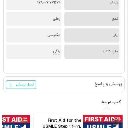
شابک
9780071769679
قطع
رحلی
زبان
انگلیسی
رنگی
چاپ کتاب
پرسش و پاسخ
ارسال پرسش
کتب مرتبط
First Aid for the
USMLE Step 1 2021,