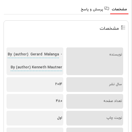
مشخصات
پرسش و پاسخ
مشخصات
By (author) Gerard Malanga
نویسنده
-
By (author) Kenneth Mautner
سال نشر
2014
تعداد صفحه
480
نوبت چاپ
اول