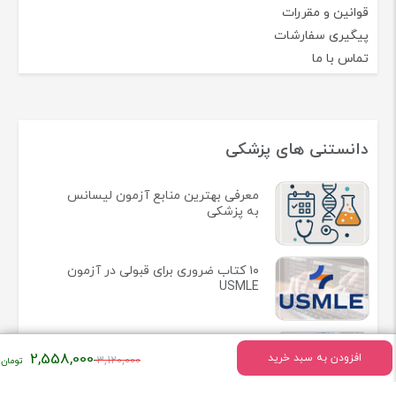
قوانین و مقررات
پیگیری سفارشات
تماس با ما
دانستنی های پزشکی
معرفی بهترین منابع آزمون لیسانس
به پزشکی
۱۰ کتاب ضروری برای قبولی در آزمون
USMLE
راهنمای جامع منابع آزمون دستیاری
قیمت
2,558,000
افزودن به سبد خرید
3,120,000
پزشکی 1405 | بهترین کتاب های
آزمون رزیدنتی 2025
اصلی: