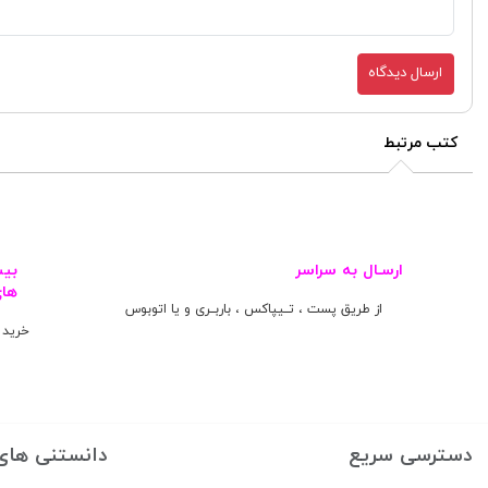
ارسال دیدگاه
کتب مرتبط
ارسـال به سراسر
ها
از طریق پست ، تــیپاکس ، باربــری و یا اتوبوس
خرید 