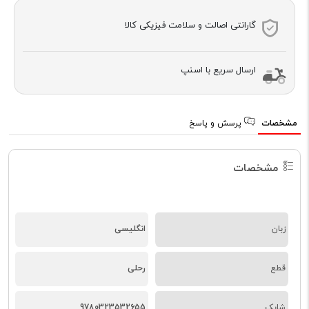
گارانتی اصالت و سلامت فیزیکی کالا
ارسال سریع با اسنپ
مشخصات
پرسش و پاسخ
مشخصات
زبان
انگلیسی
قطع
رحلی
شابک
9780323532655