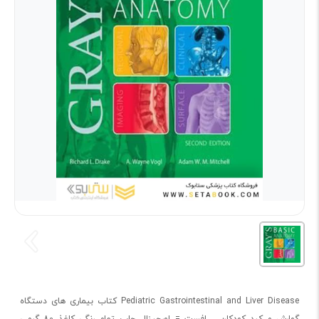
Pediatric Gastrointestinal and Liver Disease کتاب بیماری های دستگاه
گوارش و کبد کودکان افست = اورجینال چاپ تمام رنگی کاغذ 80 گرمی