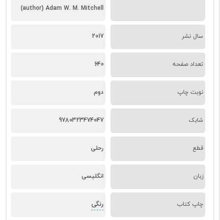
(author) Adam W. M. Mitchell
سال نشر
2017
تعداد صفحه
640
نوبت چاپ
دوم
شابک
9780323474047
قطع
رحلی
زبان
انگلیسی
رنگی
چاپ کتاب