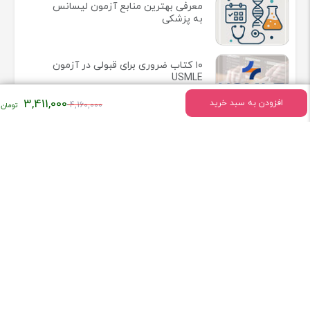
معرفی بهترین منابع آزمون لیسانس
به پزشکی
۱۰ کتاب ضروری برای قبولی در آزمون
USMLE
قیمت
3,411,000
افزودن به سبد خرید
4,160,000
اصلی:
راهنمای جامع منابع آزمون دستیاری
۴,۱۶۰,۰۰۰
پزشکی 1405 | بهترین کتاب های
آزمون رزیدنتی 2025
تومان
بود.
اطلاعات تماس
میدان انقلاب خیابان وحیدنظری بین خیابان دانشگاه و فخررازی کوچه
قدیری پلاک 23 واحد5
تلفن:
02166407009