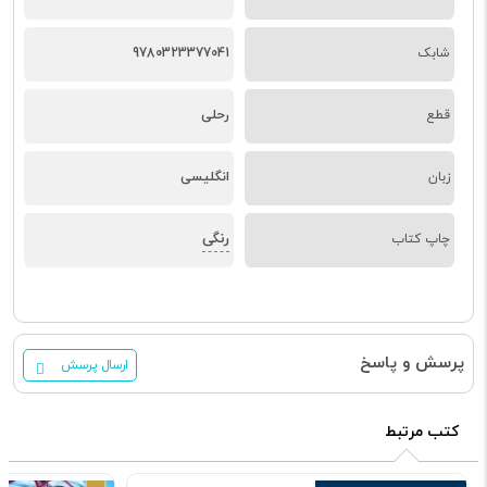
شابک
9780323377041
قطع
رحلی
زبان
انگلیسی
رنگی
چاپ کتاب
پرسش و پاسخ
ارسال پرسش
کتب مرتبط