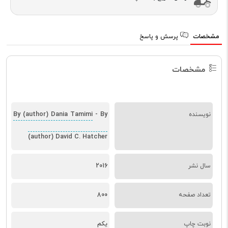
مشخصات
پرسش و پاسخ
مشخصات
By (author) Dania Tamimi
By
نویسنده
-
(author) David C. Hatcher
سال نشر
2016
تعداد صفحه
800
نوبت چاپ
یکم