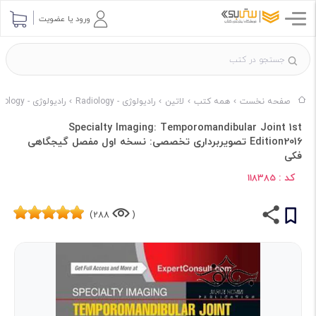
ورود یا عضویت
صفحه نخست
همه کتب
لاتین
رادیولوژی - Radiology
رادیولوژی - Radiology ناشر ELSEVIER
Specialty Imaging: Temporomandibular Joint 1st
Edition2016 تصویربرداری تخصصی: نسخه اول مفصل گیجگاهی
فکی
کد :
118385
288)
(