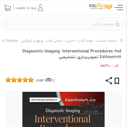
ورود یا عضویت
صفحه نخست
همه کتب
لاتین
جراحی قلب، عروق و توراکس - Cardiac, Vascular & Thoracic Surgery
Diagnostic Imaging: Interventional Procedures 2nd
Edition2017 تصویربرداری تشخیصی
کد :
118420
254)
(