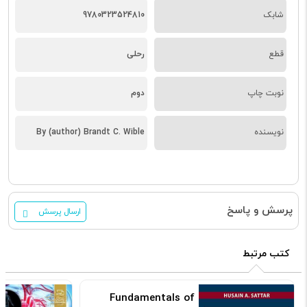
شابک
9780323524810
قطع
رحلی
نوبت چاپ
دوم
نویسنده
By (author) Brandt C. Wible
پرسش و پاسخ
ارسال پرسش
کتب مرتبط
Fundamentals of