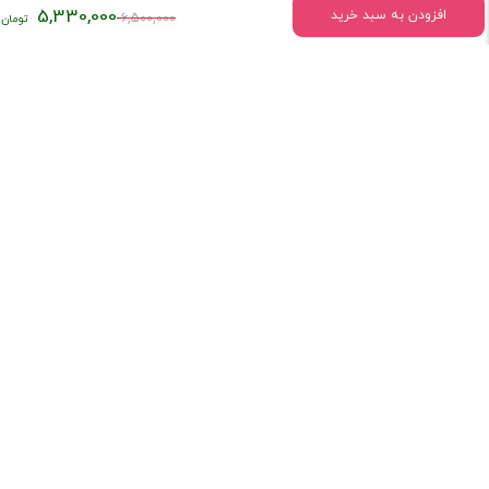
قیمت
5,330,000
افزودن به سبد خرید
6,500,000
اصلی:
۶,۵۰۰,۰۰۰
تومان
اطلاعات تماس
بود.
میدان انقلاب خیابان وحیدنظری بین خیابان دانشگاه و فخررازی کوچه
قدیری پلاک 23 واحد5
تلفن:
02166407009
درباره فروشگاه کتاب ستابوک
کتاب سِتابوک با تکیه بر چند دهه سابقه فعالیت و با در اختیار داشتن