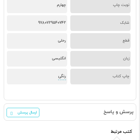
نوبت چاپ
چهارم
شابک
9780729540742
قطع
رحلی
زبان
انگلیسی
رنگی
چاپ کتاب
پرسش و پاسخ
ارسال پرسش
کتب مرتبط