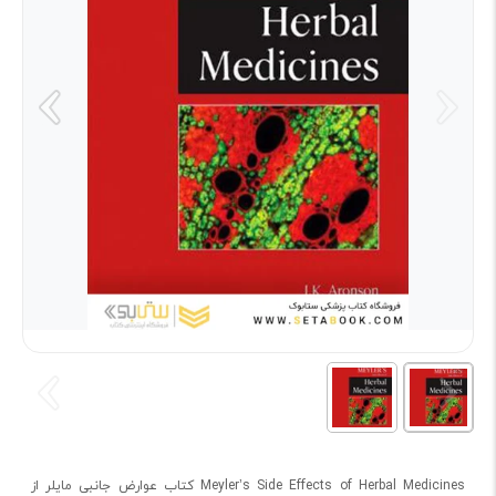
Meyler’s Side Effects of Herbal Medicines کتاب عوارض جانبی مایلر از