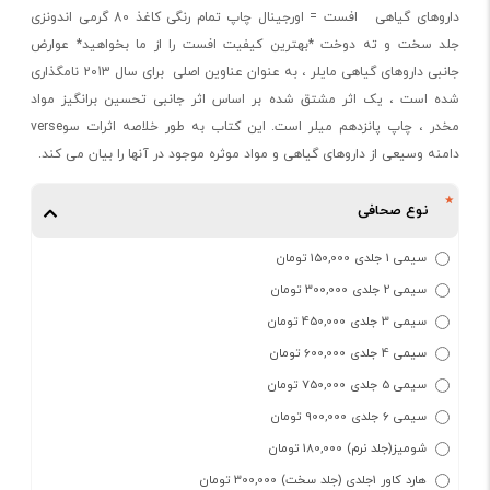
داروهای گیاهی افست = اورجینال چاپ تمام رنگی کاغذ 80 گرمی اندونزی
جلد سخت و ته دوخت *بهترین کیفیت افست را از ما بخواهید* عوارض
جانبی داروهای گیاهی مایلر ، به عنوان عناوین اصلی برای سال 2013 نامگذاری
شده است ، یک اثر مشتق شده بر اساس اثر جانبی تحسین برانگیز مواد
مخدر ، چاپ پانزدهم میلر است. این کتاب به طور خلاصه اثرات سوverse
دامنه وسیعی از داروهای گیاهی و مواد موثره موجود در آنها را بیان می کند.
نوع صحافی
سیمی 1 جلدی 150,000 تومان
سیمی 2 جلدی 300,000 تومان
سیمی 3 جلدی 450,000 تومان
سیمی 4 جلدی 600,000 تومان
سیمی 5 جلدی 750,000 تومان
سیمی 6 جلدی 900,000 تومان
شومیز(جلد نرم) 180,000 تومان
هارد کاور 1جلدی (جلد سخت) 300,000 تومان