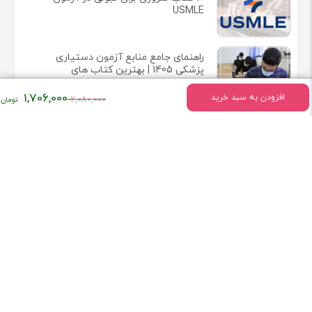
USMLE
راهنمای جامع منابع آزمون دستیاری
پزشکی 1405 | بهترین کتاب های
آزمون رزیدنتی 2025
قیمت
1,706,000
افزودن به سبد خرید
2,080,000
اصلی:
۲,۰۸۰,۰۰۰
تومان
اطلاعات تماس
بود.
میدان انقلاب خیابان وحیدنظری بین خیابان دانشگاه و فخررازی کوچه
قدیری پلاک 23 واحد5
تلفن:
02166407009