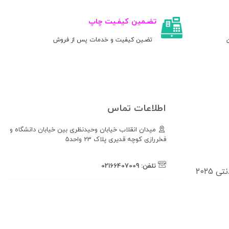
تضـمین کیفـیت چاپ
ن
تضـین کیفیت و خدمات پس از فروش
اطلاعات تماس
میدان انقلاب خیابان وحیدنظری بین خیابان دانشگاه و
فخررازی کوچه قدیری پلاک 23 واحد5
تلفن:
02166407009