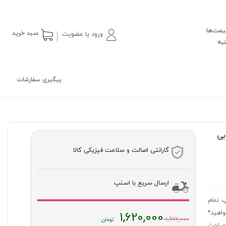
یمت‌ها
سبد خرید
ورود یا عضویت
پیگیری سفارشات
لط بر بی
گارانتی اصالت و سلامت فیزیکی کالا
ارسال سریع با اسنپ
چاپ تمام
خواهید*
قیمت
1,620,000
1,976,000
مباحث