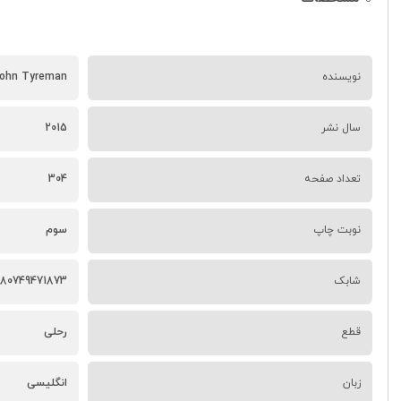
نویسنده
 John Tyreman
سال نشر
2015
تعداد صفحه
304
نوبت چاپ
سوم
شابک
780749471873
قطع
رحلی
زبان
انگلیسی