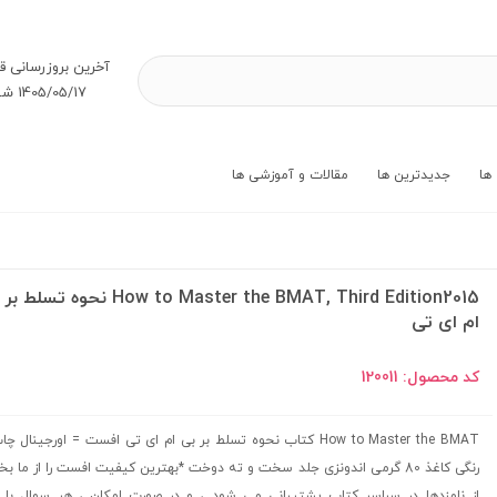
آخرین بروز‌رسانی ق
1405/05/17 شنبه
ها
جدیدترین ها
مقالات و آموزشی ها
How to Master the BMAT, Third Edition2015 نحوه تس
ام ای تی
کد محصول:
120011
How to Master the BMAT کتاب نحوه تسلط بر بی ام ای تی افست = اورجینال 
رنگی کاغذ 80 گرمی اندونزی جلد سخت و ته دوخت *بهترین کیفیت افست را از ما ب
از نامزدها در سراسر کتاب پشتیبانی می شود ، و در صورت امکان ، هر سوال با 