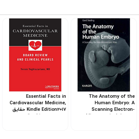
Essential Facts in
The Anatomy of the
Cardiovascular Medicine,
Human Embryo: A
Scanning Electron-
Kindle Edition2017 حقایق
Microscopic Atlas2011
اساسی در پزشکی قلب و
آناتومی رویان انسان: یک
عروق ، نسخه کیندل
اطلس الکترونی میکروسکوپی
کد: 119793
روبشی