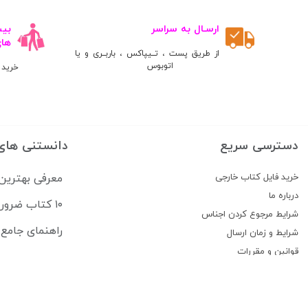
ارسـال به سراسر
ها
از طریق پست ، تــیپاکس ، باربــری و یا
اتوبوس
خرید 
دسترسی سریع
دانستنی های
خرید فایل کتاب خارجی
معرفی بهترین
درباره ما
۱۰ کتاب ضروری برای قبولی در آزمون USMLE
شرایط مرجوع کردن اجناس
راهنمای جامع منابع آزمون 
شرایط و زمان ارسال
قوانین و مقررات
پیگیری سفارشات
تماس با ما