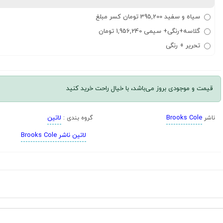
سیاه و سفید 395,200 تومان کسر مبلغ
گلاسه+رنگی+ سیمی 1,956,240 تومان
تحریر + رنگی
قیمت و موجودی بروز می‌باشد، با خیال راحت خرید کنید
Brooks Cole
لاتین
ناشر
گروه بندی :
لاتین ناشر Brooks Cole