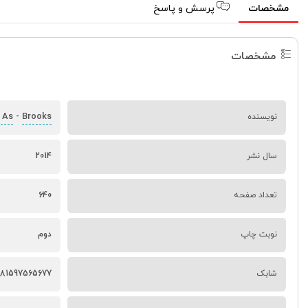
مشخصات
پرسش و پاسخ
مشخصات
n As
Brooks
نویسنده
-
سال نشر
2014
تعداد صفحه
640
نوبت چاپ
دوم
شابک
781597565677