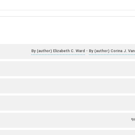
By (author) Elizabeth C. Ward
By (author) Corina J. Va
-
9