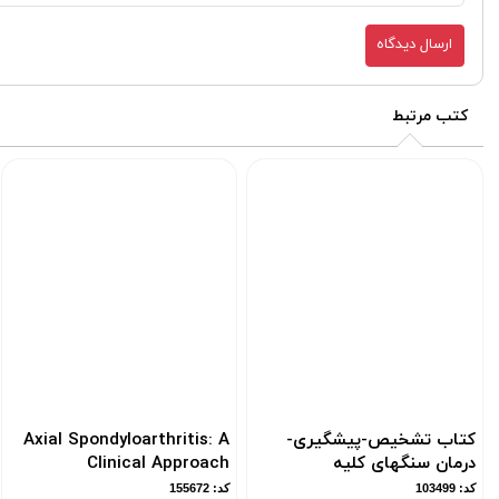
ارسال دیدگاه
کتب مرتبط
کتاب تشخیص-پیشگیری-
Axial Spondyloarthritis: A
درمان سنگهای کلیه
Clinical Approach
کد: 103499
کد: 155672