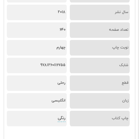
سال نشر
2018
تعداد صفحه
640
نوبت چاپ
چهارم
شابک
9781260116755
قطع
رحلی
زبان
انگلیسی
رنگی
چاپ کتاب