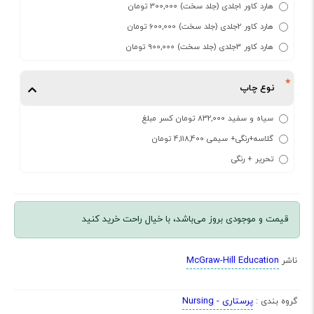
هارد کاور 1جلدی (جلد سخت) 300,000 تومان
هارد کاور 2جلدی (جلد سخت) 600,000 تومان
هارد کاور 3جلدی (جلد سخت) 900,000 تومان
نوع چاپ
سیاه و سفید 832,000 تومان کسر مبلغ
گلاسه+رنگی+ سیمی 4,118,400 تومان
تحریر + رنگی
قیمت و موجودی بروز می‌باشد، با خیال راحت خرید کنید
McGraw-Hill Education
ناشر
پرستاری - Nursing
گروه بندی :