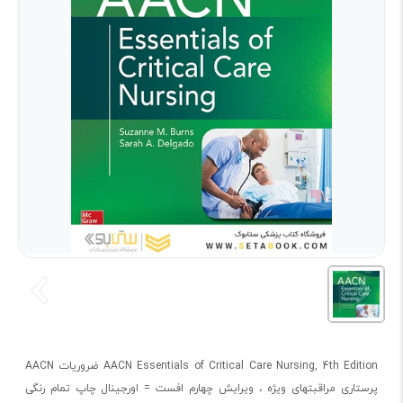
AACN Essentials of Critical Care Nursing, 4th Edition ضروریات AACN
پرستاری مراقبتهای ویژه ، ویرایش چهارم افست = اورجینال چاپ تمام رنگی