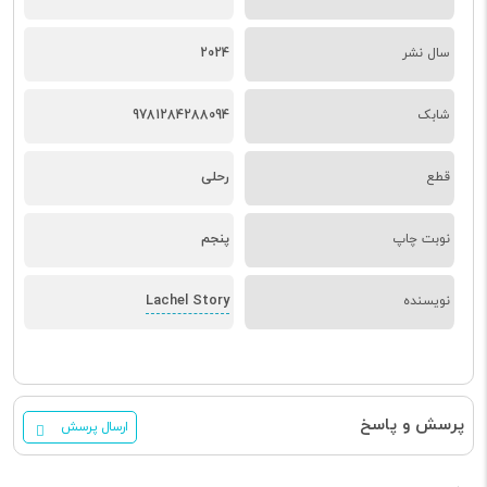
سال نشر
2024
شابک
9781284288094
قطع
رحلی
نوبت چاپ
پنجم
Lachel Story
نویسنده
پرسش و پاسخ
ارسال پرسش