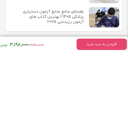
راهنمای جامع منابع آزمون دستیاری
پزشکی 1405 | بهترین کتاب های
آزمون رزیدنتی 2025
قیمت
3,198,000
افزودن به سبد خرید
3,900,000
اصلی:
اطلاعات تماس
۳,۹۰۰,۰۰۰
تومان
میدان انقلاب خیابان وحیدنظری بین خیابان دانشگاه و فخررازی کوچه
بود.
قدیری پلاک 23 واحد5
تلفن:
02166407009