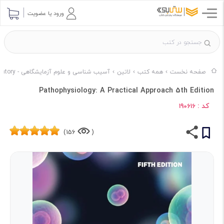
ورود یا عضویت
صفحه نخست
همه کتب
لاتین
آسیب شناسی و علوم آزمایشگاهی - Pathology & Laboratory
Pathophysiology: A Practical Approach 5th Edition
کد :
190616
156)
(