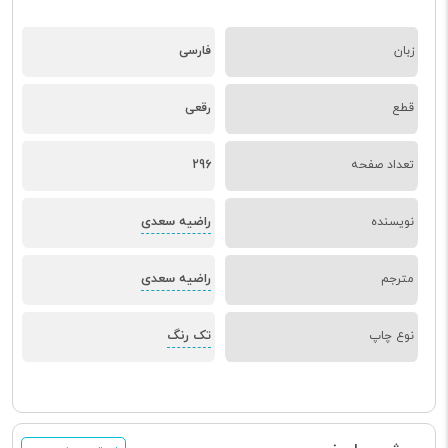
زبان
فارسی
قطع
رقعی
تعداد صفحه
296
راضیه سعدی
نویسنده
راضیه سعدی
مترجم
تک رنگ
نوع چاپ