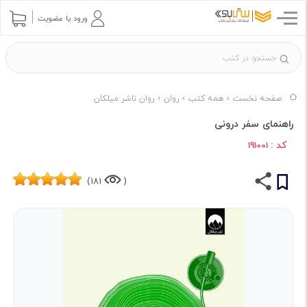
ورود یا عضویت
صفحه نخست
همه کتب
روان
روان ناشر میلکان
راهنمای سفر درونی
کد :
191001
181)
(