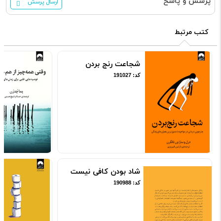
پرسش و پاسخ
ارسال پرسش
کتب مرتبط
شجاعت رنج بردن
کد: 191027
شاد بودن کافی نیست
کد: 190988