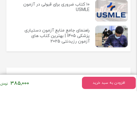
۱۰ کتاب ضروری برای قبولی در آزمون
USMLE
راهنمای جامع منابع آزمون دستیاری
پزشکی 1405 | بهترین کتاب های
آزمون رزیدنتی 2025
اطلاعات تماس
385,000
افزودن به سبد خرید
میدان انقلاب خیابان وحیدنظری بین خیابان دانشگاه و فخررازی کوچه
قدیری پلاک 23 واحد5
تلفن:
02166407009