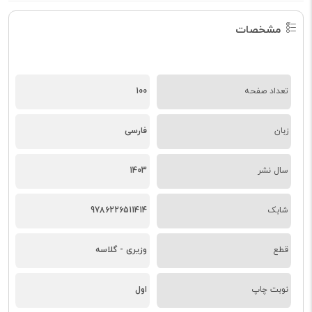
مشخصات
تعداد صفحه
100
زبان
فارسی
سال نشر
1403
شابک
9786226511414
قطع
وزیری - گلاسه
نوبت چاپ
اول