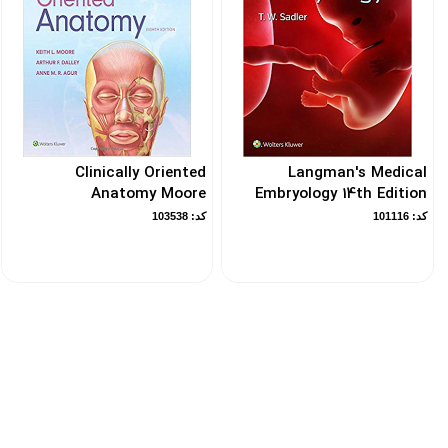
Clinically Oriented
Langman's Medical
Anatomy Moore
Embryology 14th Edition
کد: 101116
کد: 103538
ارسـال به سراسر
ها
از طریق پست ، تــیپاکس ، باربــری و یا
اتوبوس
خرید 