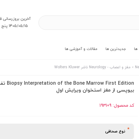
آخرین بروز‌رسانی ق
1405/05/15 پنج شنبه
ها
جدیدترین ها
مقالات و آموزشی ها
مغز و اعصاب - Neurology ناشر Wolters Kluwer
e Bone Marrow First Edition
بیوپسی از مغز استخوان ویرایش اول
کد محصول:
193109
نوع صحافی