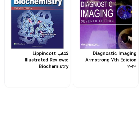
Diagnostic Imaging
کتاب Lippincott
Illustrated Reviews:
Armstrong 7th Edicion
Biochemistry
2013
کد: 101295
کد: 103503
تضـمین کیفـیت چاپ
ن
تضـین کیفیت و خدمات پس از فروش