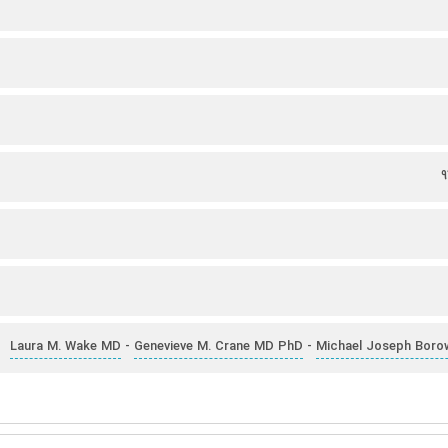
9
Laura M. Wake MD
Genevieve M. Crane MD PhD
Michael Joseph Boro
-
-