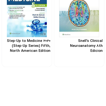
2020 Step-Up to Medicine
Snell's Clinical
(Step-Up Series) Fifth,
Neuroanatomy 8th
North American Edition
Edicion
کد: 103539
کد: 104532
بیش از ۱۰ سال سابقه فروش کتاب‌
پشتیبانی قبل و بعد خرید
ی تخصصی پزشکی
ویژه استان البرز و تهرا
آنلاین به صورت نقدی زیر قیمت