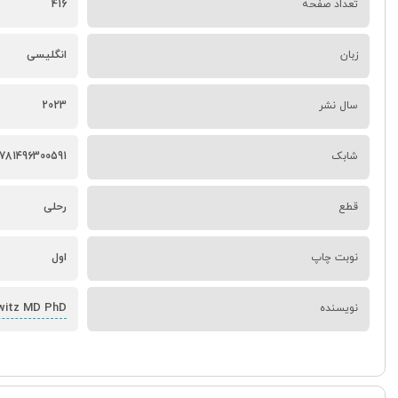
تعداد صفحه
416
زبان
انگلیسی
سال نشر
2023
شابک
781496300591
قطع
رحلی
نوبت چاپ
اول
witz MD PhD
نویسنده